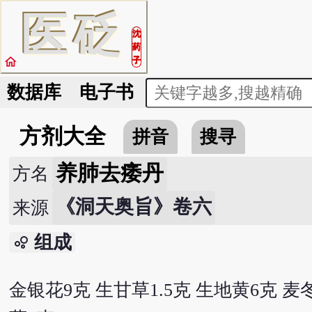
医
砭
沈
药
home
子
数据库
电子书
方剂大全
拼音
搜寻
养肺去痿丹
方名
《洞天奥旨》卷六
来源
组成
bubble_chart
金银花9克 生甘草1.5克 生地黄6克 麦冬