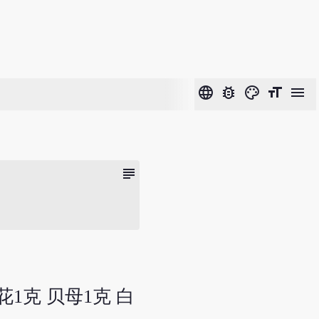
language
bug_report
color_lens
format_size
menu
subject
花1克 贝母1克 白