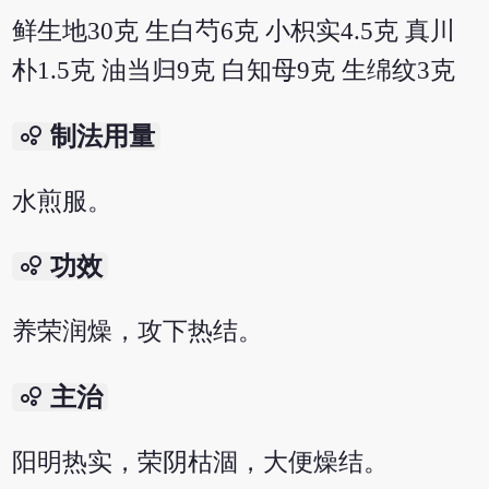
鲜生地30克 生白芍6克 小枳实4.5克 真川
朴1.5克 油当归9克 白知母9克 生绵纹3克
bubble_chart
制法用量
水煎服。
bubble_chart
功效
养荣润燥，攻下热结。
bubble_chart
主治
阳明热实，荣阴枯涸，大便燥结。