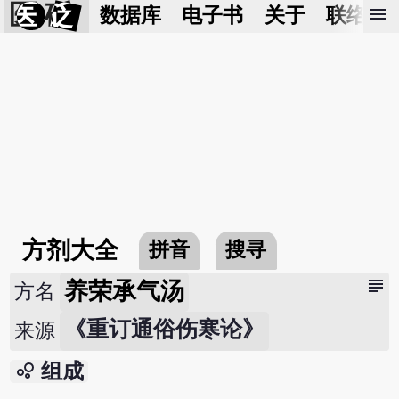
医 砭
menu
数据库
电子书
关于
联络我
方剂大全
拼音
搜寻
subject
养荣承气汤
方名
《重订通俗伤寒论》
来源
bubble_chart
组成