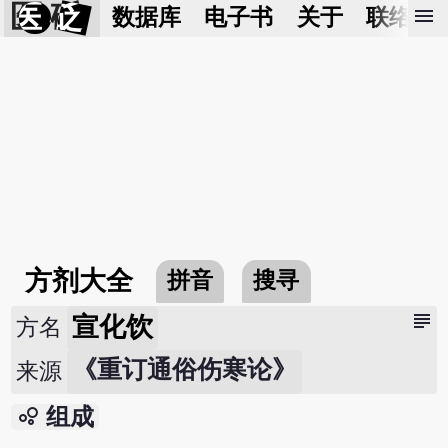
医 砭
menu
数据库
电子书
关于
联络我
方剂大全
拼音
搜寻
subject
宣化饮
方名
《重订通俗伤寒论》
来源
bubble_chart
组成