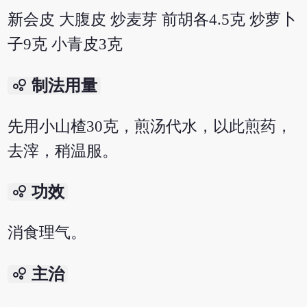
新会皮 大腹皮 炒麦芽 前胡各4.5克 炒萝卜
子9克 小青皮3克
bubble_chart
制法用量
先用小山楂30克，煎汤代水，以此煎药，
去滓，稍温服。
bubble_chart
功效
消食理气。
bubble_chart
主治