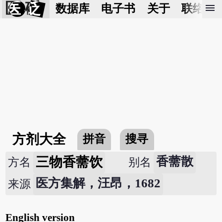
医 砭
menu
数据库
电子书
关于
联络我
方剂大全
拼音
搜寻
三物香薷饮
香薷散
方名
别名
医方集解，汪昂，1682
来源
English version