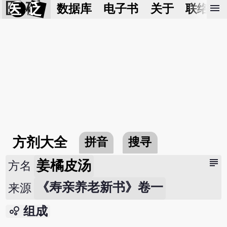
医 砭
menu
数据库
电子书
关于
联络我
方剂大全
拼音
搜寻
subject
姜橘皮汤
方名
《寿亲养老新书》卷一
来源
bubble_chart
组成