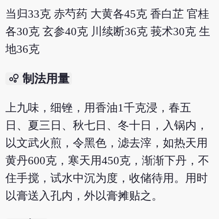
当归33克 赤芍药 大黄各45克 香白芷 官桂
各30克 玄参40克 川续断36克 莪术30克 生
地36克
bubble_chart
制法用量
上九味，细锉，用香油1千克浸，春五
日、夏三日、秋七日、冬十日，入锅内，
以文武火煎，令黑色，滤去滓，如热天用
黄丹600克，寒天用450克，渐渐下丹，不
住手搅，试水中沉为度，收储待用。用时
以膏送入孔内，外以膏摊贴之。