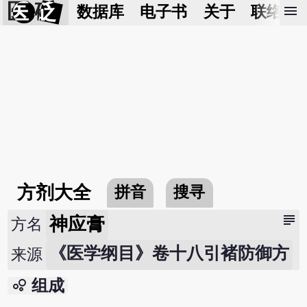
医 砭
menu
数据库
电子书
关于
联络我
方剂大全
拼音
搜寻
subject
神应膏
方名
《医学纲目》卷十八引褚防御方
来源
bubble_chart
组成