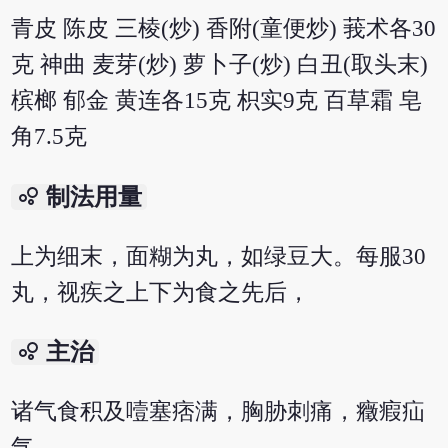
青皮 陈皮 三棱(炒) 香附(童便炒) 莪术各30
克 神曲 麦芽(炒) 萝卜子(炒) 白丑(取头末)
槟榔 郁金 黄连各15克 枳实9克 百草霜 皂
角7.5克
bubble_chart
制法用量
上为细末，面糊为丸，如绿豆大。每服30
丸，视疾之上下为食之先后，
bubble_chart
主治
诸气食积及噎塞痞满，胸胁刺痛，癥瘕疝
气。