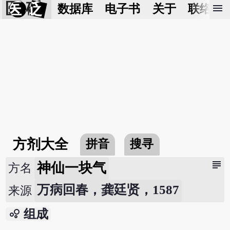
医 砭
menu
数据库
电子书
关于
联络我
方剂大全
拼音
搜寻
subject
神仙一块气
方名
万病回春，龚廷贤，1587
来源
bubble_chart
组成