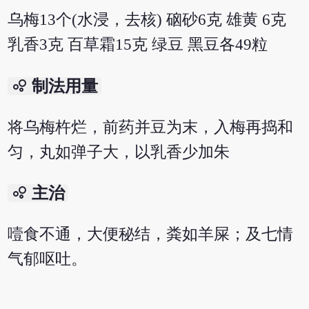
乌梅13个(水浸，去核) 硇砂6克 雄黄 6克
乳香3克 百草霜15克 绿豆 黑豆各49粒
bubble_chart
制法用量
将乌梅杵烂，前药并豆为末，入梅再捣和
匀，丸如弹子大，以乳香少加朱
bubble_chart
主治
噎食不通，大便秘结，粪如羊屎；及七情
气郁呕吐。