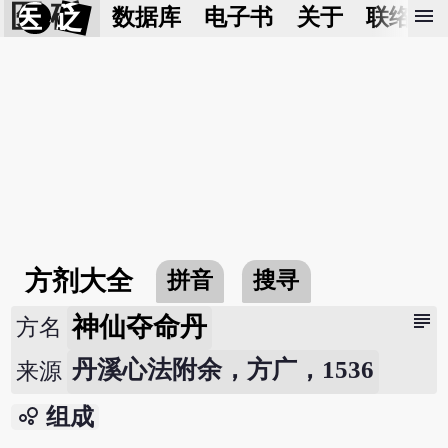
医 砭
menu
数据库
电子书
关于
联络我
方剂大全
拼音
搜寻
subject
神仙夺命丹
方名
丹溪心法附余，方广，1536
来源
bubble_chart
组成