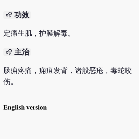
bubble_chart
功效
定痛生肌，护膜解毒。
bubble_chart
主治
肠痈疼痛，痈疽发背，诸般恶疮，毒蛇咬
伤。
English version