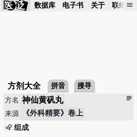
医 砭
menu
数据库
电子书
关于
联络我
方剂大全
拼音
搜寻
subject
神仙黄矾丸
方名
《外科精要》卷上
来源
bubble_chart
组成