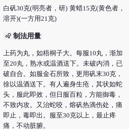
白矾30克(明亮者，研) 黄蜡15克(黄色者，
溶开)(一方用21克)
bubble_chart
制法用量
上药为丸，如梧桐子大。每服10丸，渐加
至20丸，熟水或温酒送下。未破内消，已
破自合。如服金石所致，更用矾末30克，
徐以温酒送下。有人遍身生疮，其状如蛇
头，服此即效，但日服百粒，方能御毒，
不致内攻。又治蛇咬，熔矾热滴伤处，痛
即止，毒即出。服至30克以上，最止疼
痛，不动脏腑。