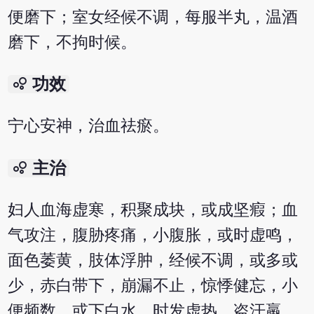
便磨下；室女经候不调，每服半丸，温酒
磨下，不拘时候。
bubble_chart
功效
宁心安神，治血祛瘀。
bubble_chart
主治
妇人血海虚寒，积聚成块，或成坚瘕；血
气攻注，腹胁疼痛，小腹胀，或时虚鸣，
面色萎黄，肢体浮肿，经候不调，或多或
少，赤白带下，崩漏不止，惊悸健忘，小
便频数，或下白水，时发虚热，盗汗羸