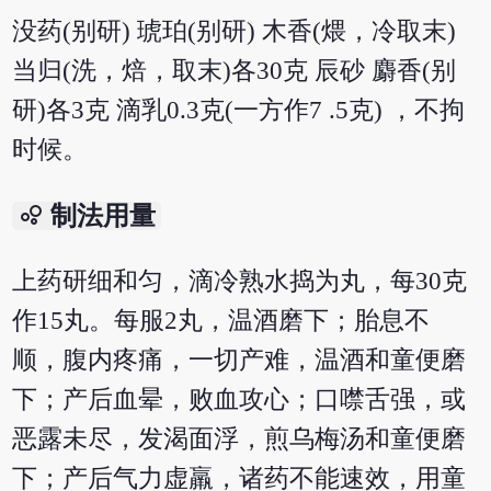
没药(别研) 琥珀(别研) 木香(煨，冷取末)
当归(洗，焙，取末)各30克 辰砂 麝香(别
研)各3克 滴乳0.3克(一方作7 .5克) ，不拘
时候。
bubble_chart
制法用量
上药研细和匀，滴冷熟水捣为丸，每30克
作15丸。每服2丸，温酒磨下；胎息不
顺，腹内疼痛，一切产难，温酒和童便磨
下；产后血晕，败血攻心；口噤舌强，或
恶露未尽，发渴面浮，煎乌梅汤和童便磨
下；产后气力虚羸，诸药不能速效，用童