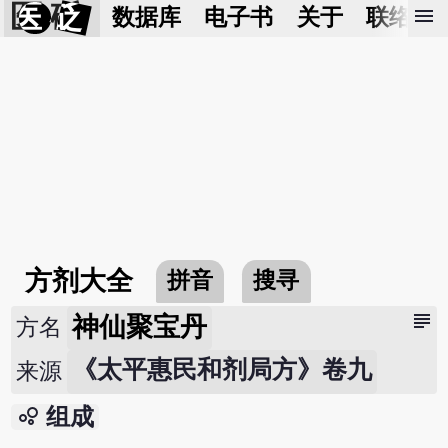
医 砭
menu
数据库
电子书
关于
联络我
方剂大全
拼音
搜寻
subject
神仙聚宝丹
方名
《太平惠民和剂局方》卷九
来源
bubble_chart
组成