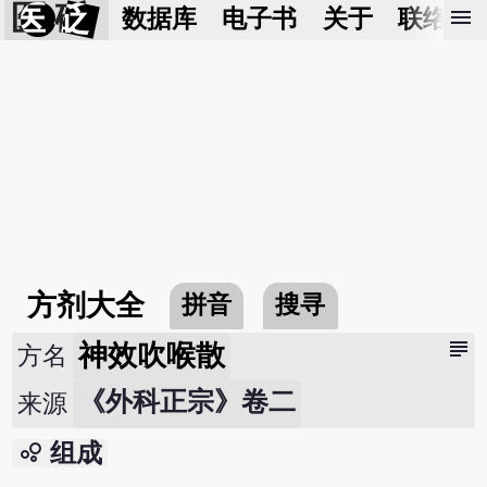
医 砭
menu
数据库
电子书
关于
联络我
方剂大全
拼音
搜寻
subject
神效吹喉散
方名
《外科正宗》卷二
来源
bubble_chart
组成