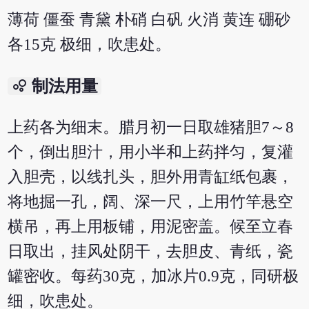
薄荷 僵蚕 青黛 朴硝 白矾 火消 黄连 硼砂
各15克 极细，吹患处。
bubble_chart
制法用量
上药各为细末。腊月初一日取雄猪胆7～8
个，倒出胆汁，用小半和上药拌匀，复灌
入胆壳，以线扎头，胆外用青缸纸包裹，
将地掘一孔，阔、深一尺，上用竹竿悬空
横吊，再上用板铺，用泥密盖。候至立春
日取出，挂风处阴干，去胆皮、青纸，瓷
罐密收。每药30克，加冰片0.9克，同研极
细，吹患处。