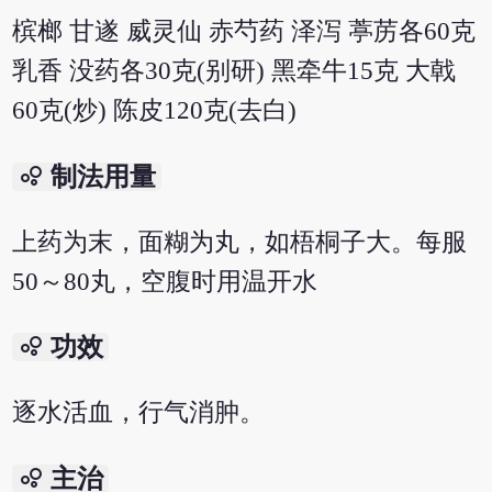
槟榔 甘遂 威灵仙 赤芍药 泽泻 葶苈各60克
乳香 没药各30克(别研) 黑牵牛15克 大戟
60克(炒) 陈皮120克(去白)
bubble_chart
制法用量
上药为末，面糊为丸，如梧桐子大。每服
50～80丸，空腹时用温开水
bubble_chart
功效
逐水活血，行气消肿。
bubble_chart
主治