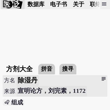
医 砭
menu
数据库
电子书
关于
联络我
方剂大全
拼音
搜寻
subject
除湿丹
方名
宣明论方，刘完素，1172
来源
bubble_chart
组成