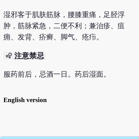
湿邪客于肌肤筋脉，腰膝重痛，足胫浮
肿，筋脉紧急，二便不利；兼治疹、疽
痈、发背、疥癣、脚气、疮疖。
bubble_chart
注意禁忌
服药前后，忌酒一日。药后湿面。
English version