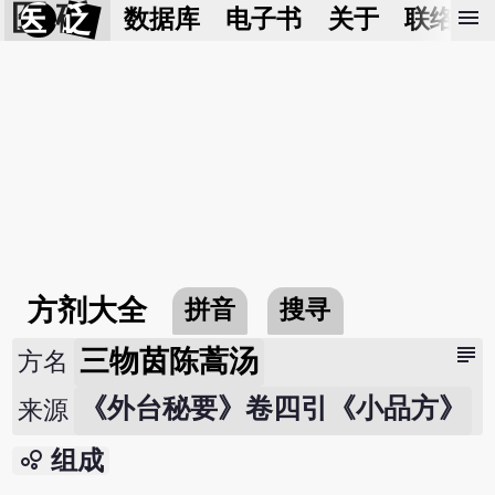
医 砭
menu
数据库
电子书
关于
联络我
方剂大全
拼音
搜寻
subject
三物茵陈蒿汤
方名
《外台秘要》卷四引《小品方》
来源
bubble_chart
组成