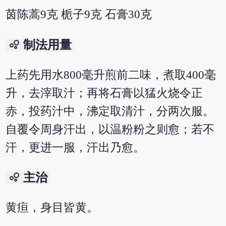
茵陈蒿9克 栀子9克 石膏30克
bubble_chart
制法用量
上药先用水800毫升煎前二味，煮取400毫
升，去滓取汁；再将石膏以猛火烧令正
赤，投药汁中，沸定取清汁，分两次服。
自覆令周身汗出，以温粉粉之则愈；若不
汗，更进一服，汗出乃愈。
bubble_chart
主治
黄疸，身目皆黄。