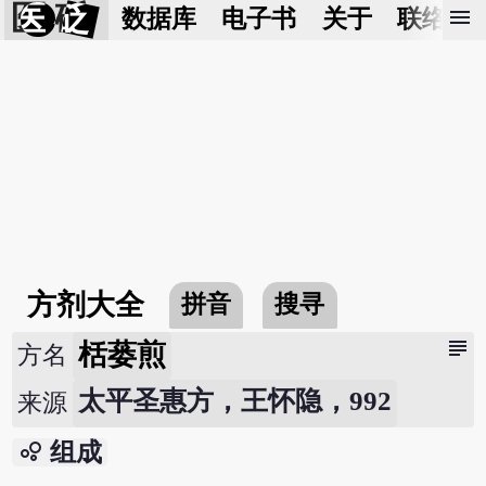
医 砭
menu
数据库
电子书
关于
联络我
方剂大全
拼音
搜寻
subject
栝蒌煎
方名
太平圣惠方，王怀隐，992
来源
bubble_chart
组成