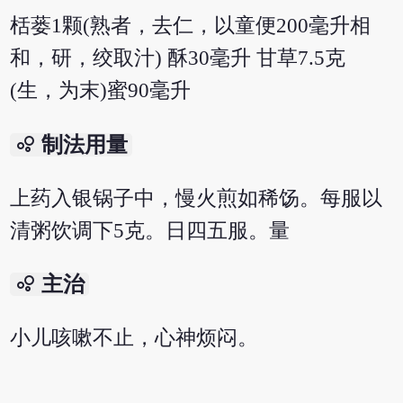
栝蒌1颗(熟者，去仁，以童便200毫升相
和，研，绞取汁) 酥30毫升 甘草7.5克
(生，为末)蜜90毫升
bubble_chart
制法用量
上药入银锅子中，慢火煎如稀饧。每服以
清粥饮调下5克。日四五服。量
bubble_chart
主治
小儿咳嗽不止，心神烦闷。