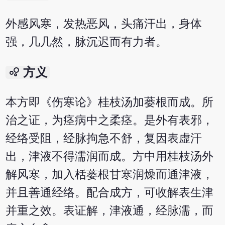
外感风寒，发热恶风，头痛汗出，身体
强，几几然，脉沉迟而有力者。
bubble_chart
方义
本方即《伤寒论》桂枝汤加蒌根而成。所
治之证，为痉病中之柔痉。是外有表邪，
经络受阻，经脉拘急不舒，复因表虚汗
出，津液不得濡润而成。方中用桂枝汤外
解风寒，加入栝蒌根甘寒润燥而通津液，
并且善通经络。配合成方，可收解表生津
并重之效。表证解，津液通，经脉濡，而