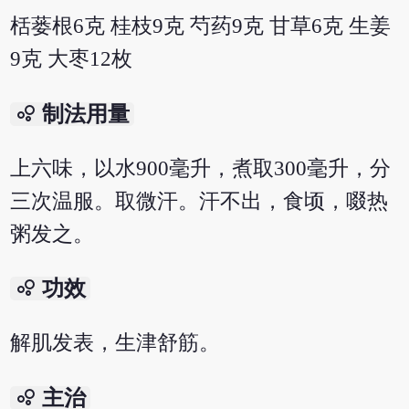
栝蒌根6克 桂枝9克 芍药9克 甘草6克 生姜
9克 大枣12枚
bubble_chart
制法用量
上六味，以水900毫升，煮取300毫升，分
三次温服。取微汗。汗不出，食顷，啜热
粥发之。
bubble_chart
功效
解肌发表，生津舒筋。
bubble_chart
主治