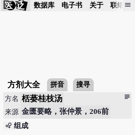
医 砭
menu
数据库
电子书
关于
联络我
方剂大全
拼音
搜寻
subject
栝蒌桂枝汤
方名
金匮要略，张仲景，206前
来源
bubble_chart
组成