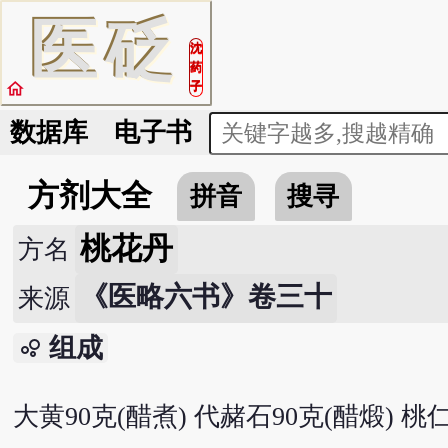
医
砭
沈
药
home
子
数据库
电子书
方剂大全
拼音
搜寻
桃花丹
方名
《医略六书》卷三十
来源
组成
bubble_chart
大黄90克(醋煮) 代赭石90克(醋煅) 桃仁