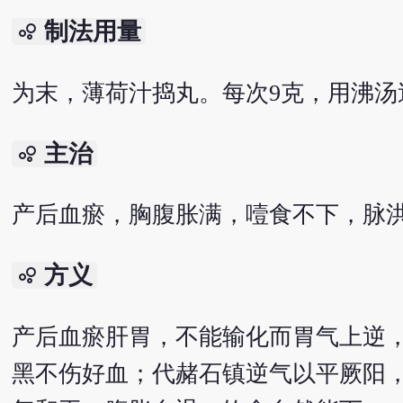
制法用量
bubble_chart
为末，薄荷汁捣丸。每次9克，用沸汤
主治
bubble_chart
产后血瘀，胸腹胀满，噎食不下，脉
方义
bubble_chart
产后血瘀肝胃，不能输化而胃气上逆
黑不伤好血；代赭石镇逆气以平厥阳