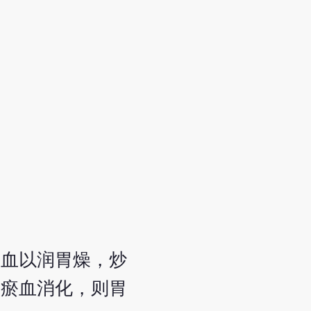
瘀血以润胃燥，炒
。瘀血消化，则胃