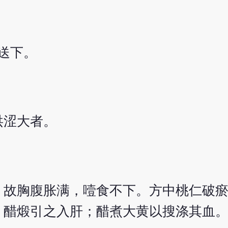
送下。
洪涩大者。
，故胸腹胀满，噎食不下。方中桃仁破
，醋煅引之入肝；醋煮大黄以搜涤其血