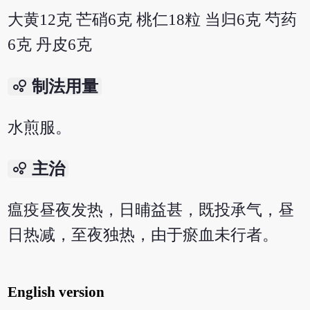
大黄12克 芒硝6克 桃仁18粒 当归6克 芍药
6克 丹皮6克
bubble_chart
制法用量
水煎服。
bubble_chart
主治
瘟疫昼夜发热，日晡益甚，既投承气，昼
日热减，至夜独热，由于瘀血未行者。
English version