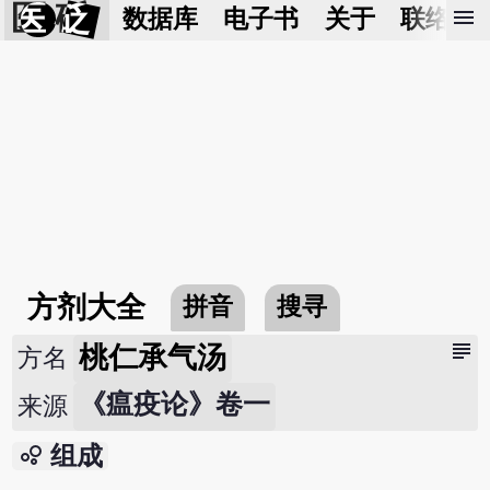
医 砭
menu
数据库
电子书
关于
联络我
方剂大全
拼音
搜寻
subject
桃仁承气汤
方名
《瘟疫论》卷一
来源
bubble_chart
组成