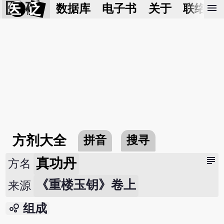
医 砭
menu
数据库
电子书
关于
联络我
方剂大全
拼音
搜寻
subject
真功丹
方名
《重楼玉钥》卷上
来源
bubble_chart
组成