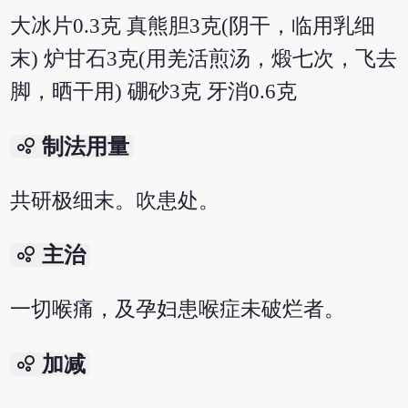
大冰片0.3克 真熊胆3克(阴干，临用乳细
末) 炉甘石3克(用羌活煎汤，煅七次，飞去
脚，晒干用) 硼砂3克 牙消0.6克
bubble_chart
制法用量
共研极细末。吹患处。
bubble_chart
主治
一切喉痛，及孕妇患喉症未破烂者。
bubble_chart
加减