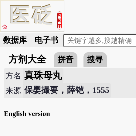
医
砭
沈
药
home
子
数据库
电子书
方剂大全
拼音
搜寻
真珠母丸
方名
保婴撮要，薛铠，1555
来源
English version