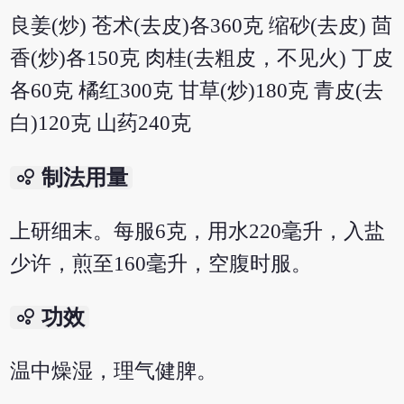
良姜(炒) 苍术(去皮)各360克 缩砂(去皮) 茴
香(炒)各150克 肉桂(去粗皮，不见火) 丁皮
各60克 橘红300克 甘草(炒)180克 青皮(去
白)120克 山药240克
bubble_chart
制法用量
上研细末。每服6克，用水220毫升，入盐
少许，煎至160毫升，空腹时服。
bubble_chart
功效
温中燥湿，理气健脾。