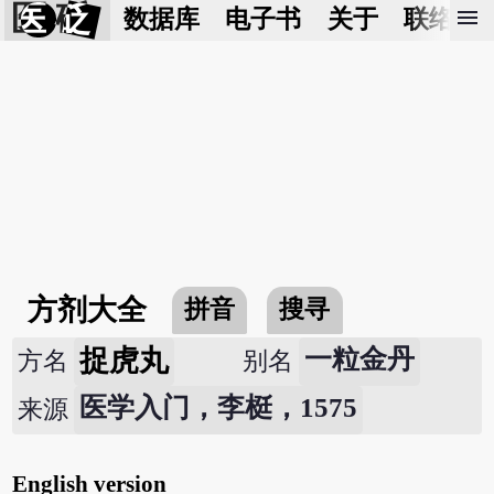
医 砭
menu
数据库
电子书
关于
联络我
方剂大全
拼音
搜寻
捉虎丸
一粒金丹
方名
别名
医学入门，李梃，1575
来源
English version