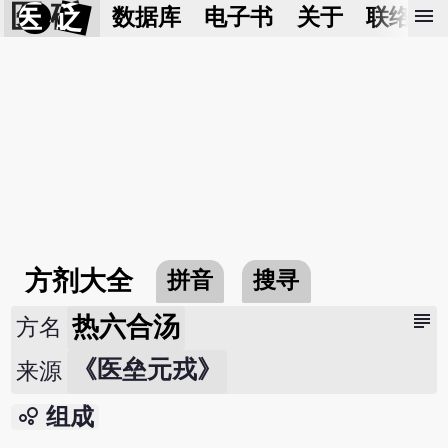
医 砭
menu
数据库
电子书
关于
联络我
方剂大全
拼音
搜寻
subject
热六合汤
方名
《医垒元戎》
来源
bubble_chart
组成