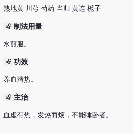
熟地黄 川芎 芍药 当归 黄连 栀子
bubble_chart
制法用量
水煎服。
bubble_chart
功效
养血清热。
bubble_chart
主治
血虚有热，发热而烦，不能睡卧者。