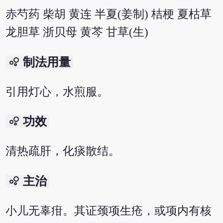
赤芍药 柴胡 黄连 半夏(姜制) 桔梗 夏枯草
龙胆草 浙贝母 黄芩 甘草(生)
bubble_chart
制法用量
引用灯心，水煎服。
bubble_chart
功效
清热疏肝，化痰散结。
bubble_chart
主治
小儿无辜疳。其证颈项生疮，或项内有核