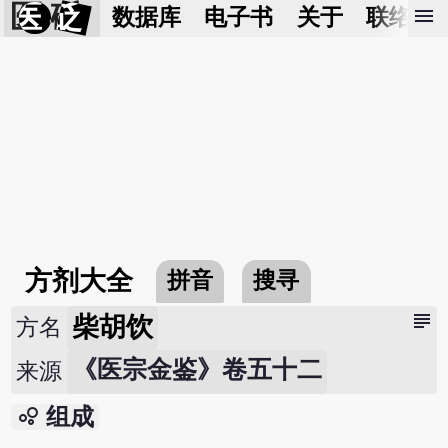
医 砭
menu
数据库
电子书
关于
联络我
方剂大全
拼音
搜寻
subject
柴胡饮
方名
《医宗金鉴》卷五十二
来源
bubble_chart
组成