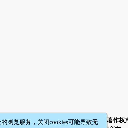
于
联络我们
服务条款
隐私权条款
著作权
|
|
|
|
全的浏览服务，关闭cookies可能导致无