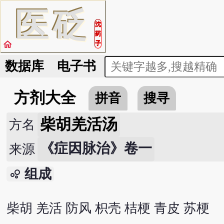
医
砭
沈
药
home
子
数据库
电子书
方剂大全
拼音
搜寻
柴胡羌活汤
方名
《症因脉治》卷一
来源
组成
bubble_chart
柴胡 羌活 防风 枳壳 桔梗 青皮 苏梗