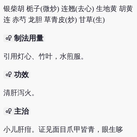
银柴胡 栀子(微炒) 连翘(去心) 生地黄 胡黄
连 赤芍 龙胆 草青皮(炒) 甘草(生)
bubble_chart
制法用量
引用灯心、竹叶，水煎服。
bubble_chart
功效
清肝泻火。
bubble_chart
主治
小儿肝疳。证见面目爪甲皆青，眼生眵