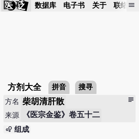
医 砭
menu
数据库
电子书
关于
联络我
方剂大全
拼音
搜寻
subject
柴胡清肝散
方名
《医宗金鉴》卷五十二
来源
bubble_chart
组成