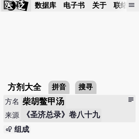
医 砭
menu
数据库
电子书
关于
联络我
方剂大全
拼音
搜寻
subject
柴胡鳖甲汤
方名
《圣济总录》卷八十九
来源
bubble_chart
组成