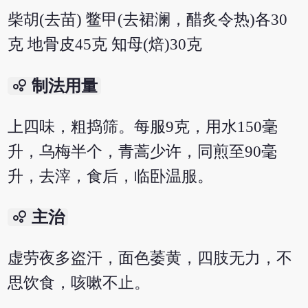
柴胡(去苗) 鳖甲(去裙澜，醋炙令热)各30
克 地骨皮45克 知母(焙)30克
bubble_chart
制法用量
上四味，粗捣筛。每服9克，用水150毫
升，乌梅半个，青蒿少许，同煎至90毫
升，去滓，食后，临卧温服。
bubble_chart
主治
虚劳夜多盗汗，面色萎黄，四肢无力，不
思饮食，咳嗽不止。