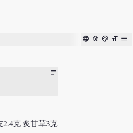
language
bug_report
color_lens
format_size
menu
subject
皮2.4克 炙甘草3克