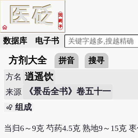
医
砭
沈
药
home
子
数据库
电子书
方剂大全
拼音
搜寻
逍遥饮
方名
《景岳全书》卷五十一
来源
组成
bubble_chart
当归6～9克 芍药4.5克 熟地9～15克 枣仁