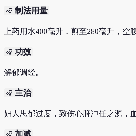
制法用量
bubble_chart
上药用水400毫升，煎至280毫升，空
功效
bubble_chart
解郁调经。
主治
bubble_chart
妇人思郁过度，致伤心脾冲任之源，
加减
bubble_chart