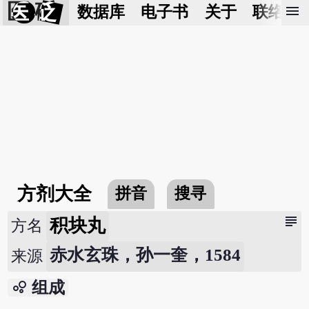
医 砭
menu
数据库
电子书
关于
联络我
方剂大全
拼音
搜寻
subject
积块丸
方名
赤水玄珠，孙一奎，1584
来源
bubble_chart
组成