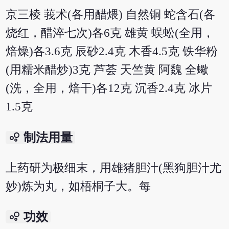
京三棱 莪术(各用醋煨) 自然铜 蛇含石(各
烧红，醋淬七次)各6克 雄黄 蜈蚣(全用，
焙燥)各3.6克 辰砂2.4克 木香4.5克 铁华粉
(用糯米醋炒)3克 芦荟 天竺黄 阿魏 全蠍
(洗，全用，焙干)各12克 沉香2.4克 冰片
1.5克
bubble_chart
制法用量
上药研为极细末，用雄猪胆汁(黑狗胆汁尤
妙)炼为丸，如梧桐子大。每
bubble_chart
功效