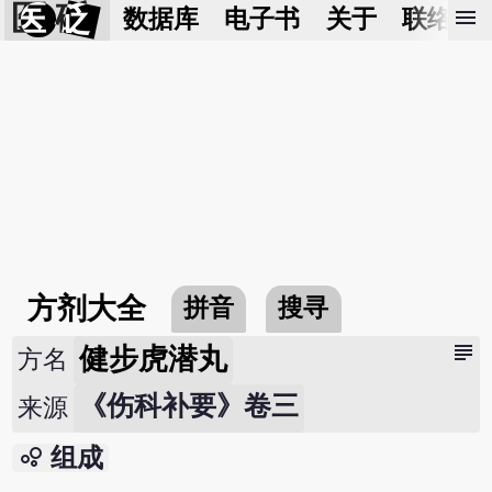
医 砭
menu
数据库
电子书
关于
联络我
方剂大全
拼音
搜寻
subject
健步虎潜丸
方名
《伤科补要》卷三
来源
bubble_chart
组成