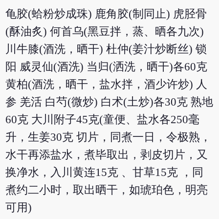
龟胶(蛤粉炒成珠) 鹿角胶(制同止) 虎胫骨
(酥油炙) 何首乌(黑豆拌，蒸、晒各九次)
川牛膝(酒洗，晒干) 杜仲(姜汁炒断丝) 锁
阳 威灵仙(酒洗) 当归(洒洗，晒干)各60克
黄柏(酒洗，晒干，盐水拌，酒少许炒) 人
参 羌活 白芍(微炒) 白术(土炒)各30克 熟地
60克 大川附子45克(童便、盐水各250毫
升，生姜30克 切片，同煮一日，令极熟，
水干再添盐水，煮毕取出，剥皮切片，又
换净水，入川黄连15克 、甘草15克 ，同
煮约二小时，取出晒干，如琥珀色，明亮
可用)