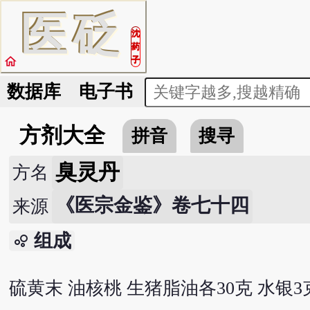
医
砭
沈
药
home
子
数据库
电子书
方剂大全
拼音
搜寻
臭灵丹
方名
《医宗金鉴》卷七十四
来源
组成
bubble_chart
硫黄末 油核桃 生猪脂油各30克 水银3