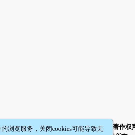
于
联络我们
服务条款
隐私权条款
著作权
|
|
|
|
全的浏览服务，关闭cookies可能导致无