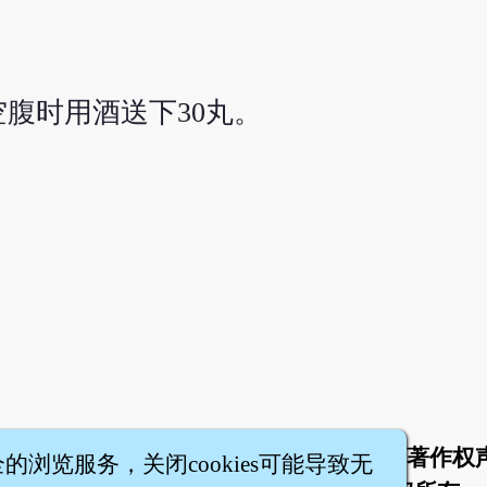
腹时用酒送下30丸。
于
联络我们
服务条款
隐私权条款
著作权
|
|
|
|
全的浏览服务，关闭cookies可能导致无