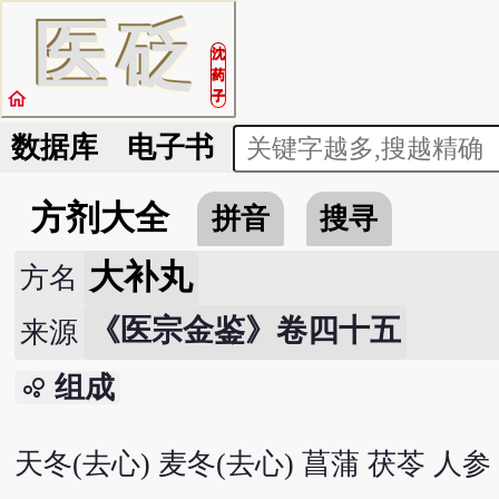
医
砭
沈
药
home
子
数据库
电子书
方剂大全
拼音
搜寻
大补丸
方名
《医宗金鉴》卷四十五
来源
组成
bubble_chart
天冬(去心) 麦冬(去心) 菖蒲 茯苓 人