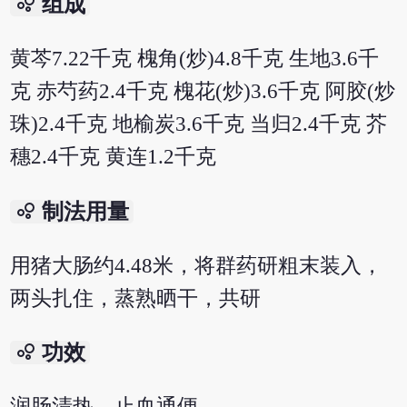
bubble_chart
组成
黄芩7.22千克 槐角(炒)4.8千克 生地3.6千
克 赤芍药2.4千克 槐花(炒)3.6千克 阿胶(炒
珠)2.4千克 地榆炭3.6千克 当归2.4千克 芥
穗2.4千克 黄连1.2千克
bubble_chart
制法用量
用猪大肠约4.48米，将群药研粗末装入，
两头扎住，蒸熟晒干，共研
bubble_chart
功效
润肠清热，止血通便。