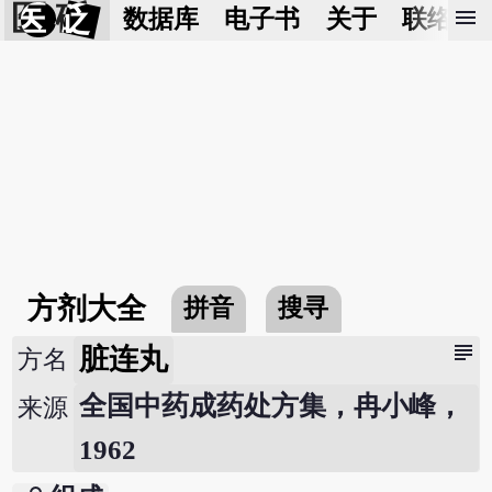
医 砭
menu
数据库
电子书
关于
联络我
方剂大全
拼音
搜寻
subject
脏连丸
方名
全国中药成药处方集，冉小峰，
来源
1962