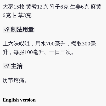
大枣15枚 黄耆12克 附子6克 生姜6克 麻黄
6克 甘草3克
bubble_chart
制法用量
上六味㕮咀，用水700毫升，煮取300毫
升，每服100毫升、一日三次。
bubble_chart
主治
历节疼痛。
English version