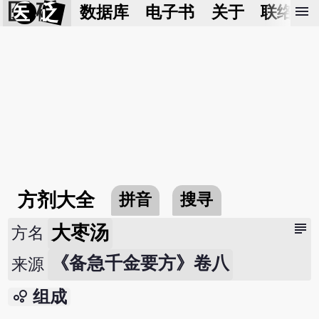
医 砭
menu
数据库
电子书
关于
联络我
方剂大全
拼音
搜寻
subject
大枣汤
方名
《备急千金要方》卷八
来源
bubble_chart
组成