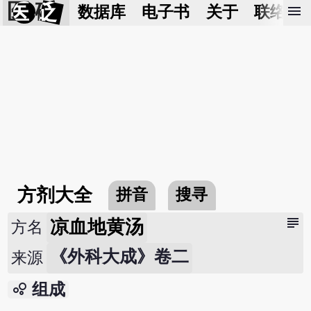
医 砭
menu
数据库
电子书
关于
联络我
方剂大全
拼音
搜寻
subject
凉血地黄汤
方名
《外科大成》卷二
来源
bubble_chart
组成