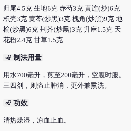
归尾4.5克 生地6克 赤芍3克 黄连(炒)6克
枳壳3克 黄芩(炒黑)3克 槐角(炒黑)9克 地
榆(炒黑)6克 荆芥(炒黑)3克 升麻1.5克 天
花粉2.4克 甘草1.5克
bubble_chart
制法用量
用水700毫升，煎至200毫升，空腹时服。
三四剂，则痛止肿消，更外兼熏洗。
bubble_chart
功效
清热燥湿，凉血止血。