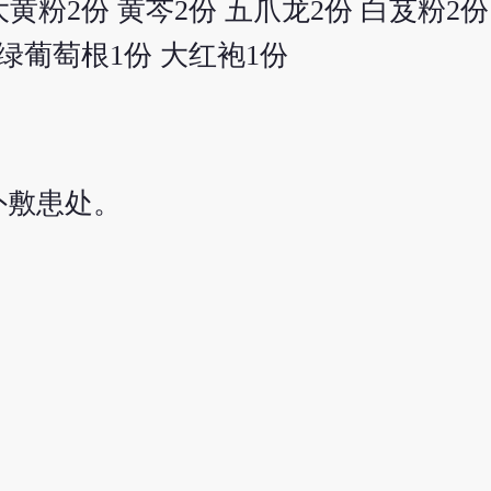
大黄粉2份 黄芩2份 五爪龙2份 白芨粉2份
 绿葡萄根1份 大红袍1份
外敷患处。