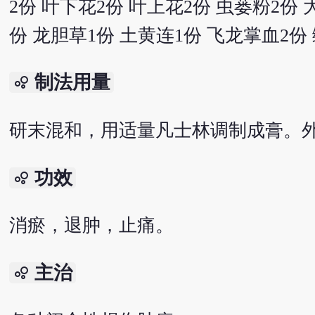
2份 叶下花2份 叶上花2份 虫蒌粉2份 
份 龙胆草1份 土黄连1份 飞龙掌血2份
制法用量
bubble_chart
研末混和，用适量凡士林调制成膏。
功效
bubble_chart
消瘀，退肿，止痛。
主治
bubble_chart