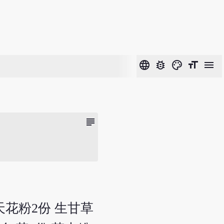
language
bug_report
color_lens
format_size
menu
subject
天花粉2份 生甘草