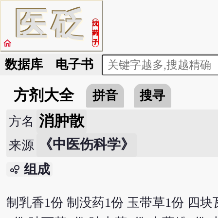
医
砭
沈
药
home
子
数据库
电子书
方剂大全
拼音
搜寻
消肿散
方名
《中医伤科学》
来源
组成
bubble_chart
制乳香1份 制没药1份 玉带草1份 四块