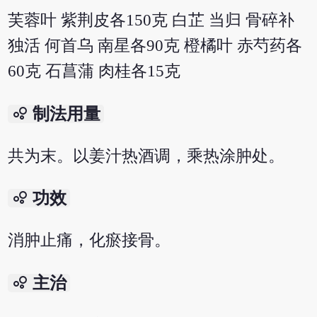
芙蓉叶 紫荆皮各150克 白芷 当归 骨碎补
独活 何首乌 南星各90克 橙橘叶 赤芍药各
60克 石菖蒲 肉桂各15克
bubble_chart
制法用量
共为末。以姜汁热酒调，乘热涂肿处。
bubble_chart
功效
消肿止痛，化瘀接骨。
bubble_chart
主治