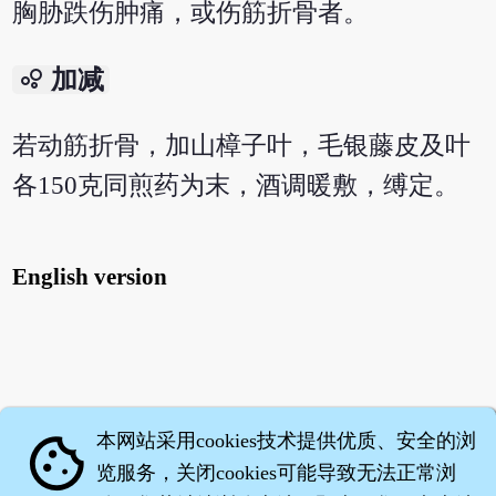
胸胁跌伤肿痛，或伤筋折骨者。
bubble_chart
加减
若动筋折骨，加山樟子叶，毛银藤皮及叶
各150克同煎药为末，酒调暖敷，缚定。
English version
本网站采用cookies技术提供优质、安全的浏
cookie
览服务，关闭cookies可能导致无法正常浏