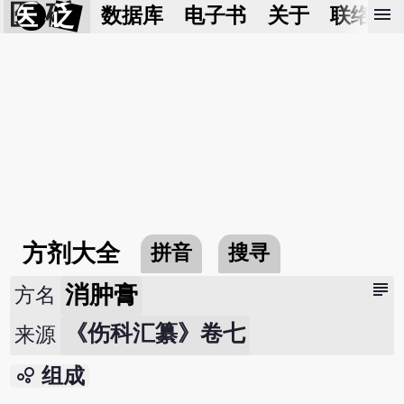
医 砭
menu
数据库
电子书
关于
联络我
方剂大全
拼音
搜寻
subject
消肿膏
方名
《伤科汇纂》卷七
来源
bubble_chart
组成