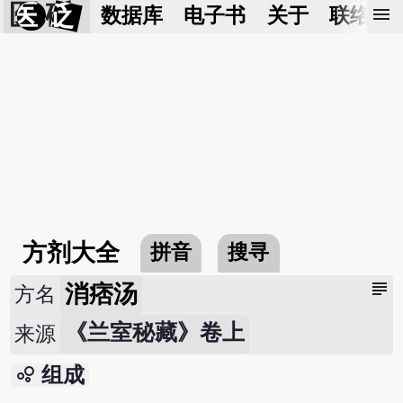
医 砭
menu
数据库
电子书
关于
联络我
方剂大全
拼音
搜寻
subject
消痞汤
方名
《兰室秘藏》卷上
来源
bubble_chart
组成