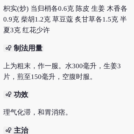
枳实(炒) 当归梢各0.6克 陈皮 生姜 木香各
0.9克 柴胡1.2克 草豆蔻 炙甘草各1.5克 半
夏3克 红花少许
bubble_chart
制法用量
上为粗末，作一服。水300毫升，生姜3
片，煎至150毫升，空腹时服。
bubble_chart
功效
理气化滞，和胃消痞。
bubble_chart
主治