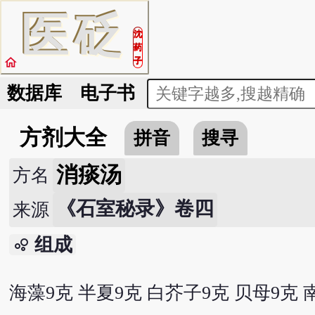
医
砭
沈
药
home
子
数据库
电子书
方剂大全
拼音
搜寻
消痰汤
方名
《石室秘录》卷四
来源
组成
bubble_chart
海藻9克 半夏9克 白芥子9克 贝母9克 南