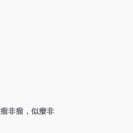
似瘤非瘤，似瘿非