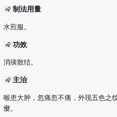
制法用量
bubble_chart
水煎服。
功效
bubble_chart
消痰散结。
主治
bubble_chart
喉患大肿，忽痛忽不痛，外现五色之
瘿。