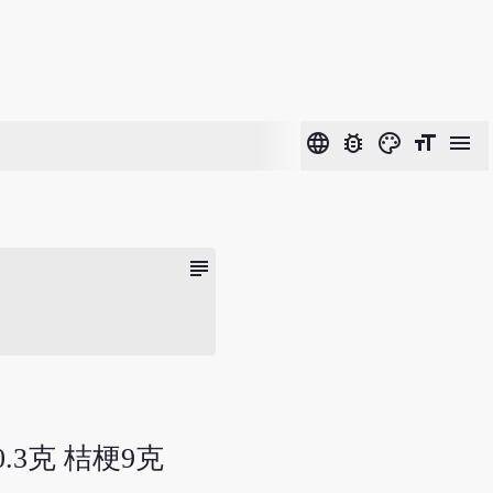
language
bug_report
color_lens
format_size
menu
subject
.3克 桔梗9克