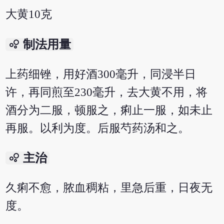
大黄10克
bubble_chart
制法用量
上药细锉，用好酒300毫升，同浸半日
许，再同煎至230毫升，去大黄不用，将
酒分为二服，顿服之，痢止一服，如未止
再服。以利为度。后服芍药汤和之。
bubble_chart
主治
久痢不愈，脓血稠粘，里急后重，日夜无
度。