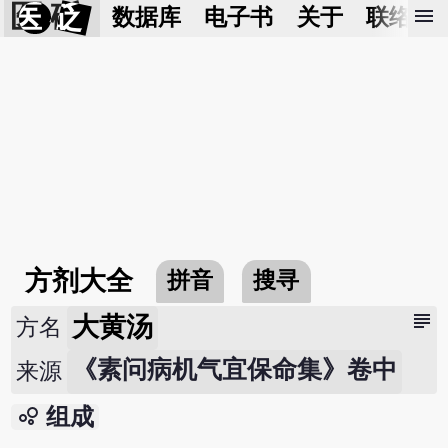
医 砭
menu
数据库
电子书
关于
联络我
方剂大全
拼音
搜寻
subject
大黄汤
方名
《素问病机气宜保命集》卷中
来源
bubble_chart
组成