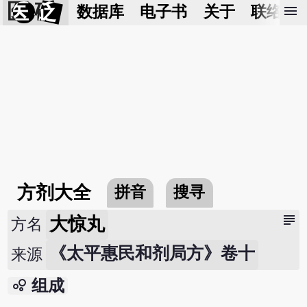
医 砭
menu
数据库
电子书
关于
联络我
方剂大全
拼音
搜寻
subject
大惊丸
方名
《太平惠民和剂局方》卷十
来源
bubble_chart
组成