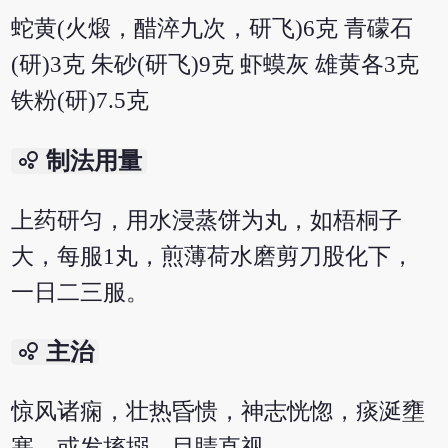
蛇黄(火煅，醋淬九次，研飞)6克 青礞石
(研)3克 朱砂(研飞)9克 虾蟆灰 雄黄各3克
铁粉(研)7.5克
bubble_chart
制法用量
上药研匀，用水浸蒸饼为丸，如梧桐子
大，每服1丸，煎薄荷水磨剪刀股化下，
一日二三服。
bubble_chart
主治
惊风诸痫，壮热昏愦，神志恍惚，痰涎壅
塞，或发搐搦，目睛直视。