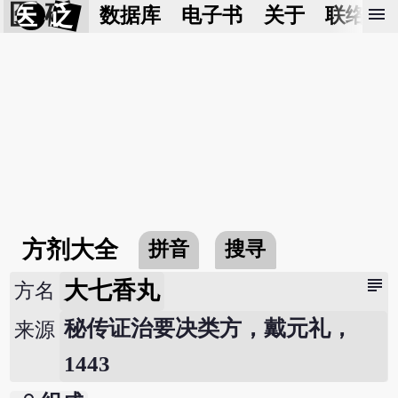
医 砭
menu
数据库
电子书
关于
联络我
方剂大全
拼音
搜寻
subject
大七香丸
方名
秘传证治要决类方，戴元礼，
来源
1443