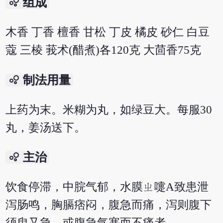
bubble_chart
组成
木香 丁香 檀香 甘松 丁皮 橘皮 砂仁 白豆
蔻 三棱 莪术(醋煮)各120克 大茴香75克
bubble_chart
制法用量
上药为末。米糊为丸，如绿豆大。每服30
丸，姜汤送下。
bubble_chart
主治
饮食停滞，中脘气郁，水膜ㄓ嚏A致患泄
泻肠鸣，胸膈痞闷，腹急而痛，泻则腹下
须臾又急，或腹急气塞而不痛者。