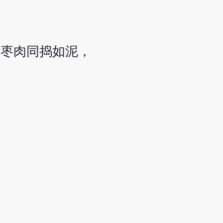
和枣肉同捣如泥，