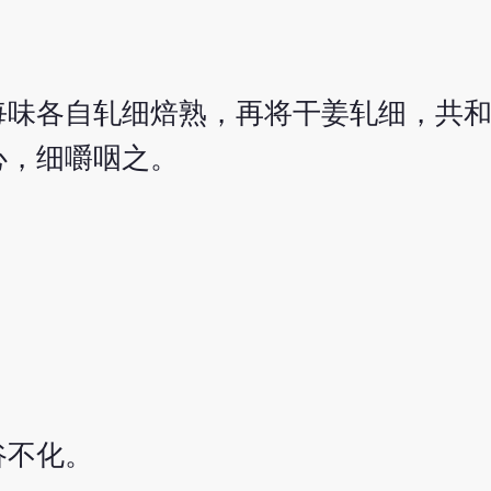
每味各自轧细焙熟，再将干姜轧细，共
心，细嚼咽之。
谷不化。