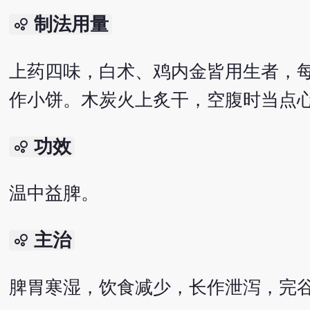
制法用量
bubble_chart
上药四味，白术、鸡内金皆用生者，
作小饼。木炭火上炙干，空腹时当点
功效
bubble_chart
温中益脾。
主治
bubble_chart
脾胃寒湿，饮食减少，长作泄泻，完