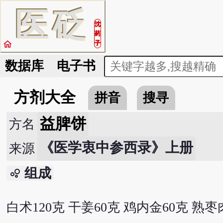
医
砭
沈
药
home
子
数据库
电子书
方剂大全
拼音
搜寻
益脾饼
方名
《医学衷中参西录》上册
来源
组成
bubble_chart
白术120克 干姜60克 鸡内金60克 熟枣