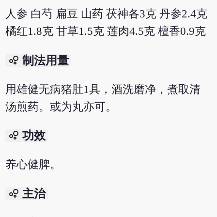
人参 白芍 扁豆 山药 茯神各3克 丹参2.4克
橘红1.8克 甘草1.5克 莲肉4.5克 檀香0.9克
bubble_chart
制法用量
用雄健无病猪肚1具，酒洗磨净，煮取清
汤煎药。或为丸亦可。
bubble_chart
功效
养心健脾。
bubble_chart
主治