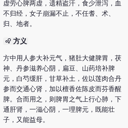
虚劳心脾两虚，遗精盗汗，食少泄泻，血
不归经，女子崩漏不止，不任耆、术、
归、地者。
bubble_chart
方义
方中用人参大补元气，猪肚大健脾胃，茯
神、丹参滋养心阴，扁豆、山药培补脾
元，白芍缓肝，甘草补土，佐以莲肉合丹
参而交通心肾，加以檀香佐陈皮而芬香醒
脾。合而用之，则脾胃之气上行心肺，下
通肝肾，一滋心阴，一理脾元，既能壮
子，又能益母。