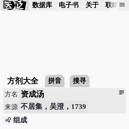
医 砭
menu
数据库
电子书
关于
联络我
方剂大全
拼音
搜寻
subject
资成汤
方名
不居集，吴澄，1739
来源
bubble_chart
组成