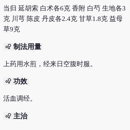
当归 延胡索 白术各6克 香附 白芍 生地各3
克 川芎 陈皮 丹皮各2.4克 甘草1.8克 益母
草9克
bubble_chart
制法用量
上药用水煎，经来日空腹时服。
bubble_chart
功效
活血调经。
bubble_chart
主治