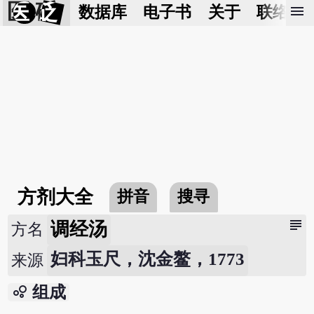
医 砭
menu
数据库
电子书
关于
联络我
方剂大全
拼音
搜寻
subject
调经汤
方名
妇科玉尺，沈金鳌，1773
来源
bubble_chart
组成