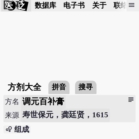
医 砭
menu
数据库
电子书
关于
联络我
方剂大全
拼音
搜寻
subject
调元百补膏
方名
寿世保元，龚廷贤，1615
来源
bubble_chart
组成