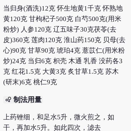
当归身(酒洗)12克 怀生地黄1千克 怀熟地
黄120克 甘枸杞子500克 白芍500克(用米
粉炒) 人参120克 辽五味子30克茯苓(去
皮)360克 莲肉120克 淮山药150克 贝母(去
心)90克 甘草90克 琥珀4克 薏苡仁(用米粉
炒)24克 当归6克 枳壳 木通 乳香 没药各3
克 红花1.5克 大黄3克 炙甘草1.5克 苏木
(研末)6克 桃仁9克
bubble_chart
制法用量
上药锉细，和足水5升，微火煎之，如
干，再加水5升。如此四次，滤去