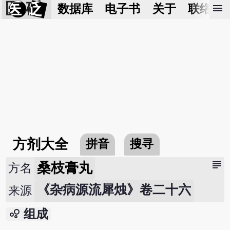
医 砭
menu
数据库
电子书
关于
联络我
方剂大全
拼音
搜寻
subject
桑枝膏丸
方名
《杂病源流犀烛》卷二十六
来源
bubble_chart
组成