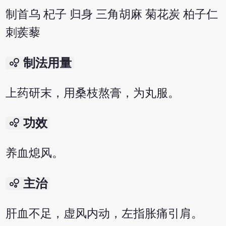
制首乌 杞子 归身 三角胡麻 菊花炭 柏子仁
刺蒺藜
bubble_chart
制法用量
上药研末，用桑枝熬膏，为丸服。
bubble_chart
功效
养血熄风。
bubble_chart
主治
肝血不足，虚风内动，左指胀痛引肩。