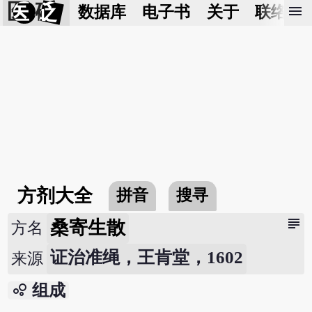
医 砭
menu
数据库
电子书
关于
联络我
方剂大全
拼音
搜寻
subject
桑寄生散
方名
证治准绳，王肯堂，1602
来源
bubble_chart
组成