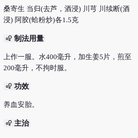
桑寄生 当归(去芦，酒浸) 川芎 川续断(酒
浸) 阿胶(蛤粉炒)各1.5克
bubble_chart
制法用量
上作一服。水400毫升，加生姜5片，煎至
200毫升，不拘时服。
bubble_chart
功效
养血安胎。
bubble_chart
主治