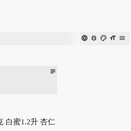
language
bug_report
color_lens
format_size
menu
subject
 白蜜1.2升 杏仁