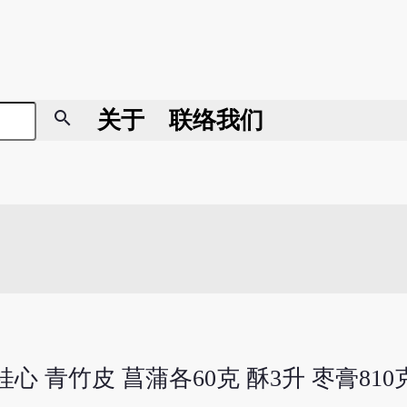
search
关于
联络我们
心 青竹皮 菖蒲各60克 酥3升 枣膏810克