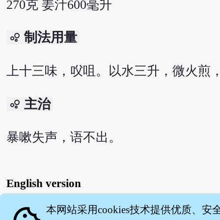
270克 姜汁600毫升
制法用量
bubble_chart
上十三味，㕮咀。以水三升，微火煎
主治
bubble_chart
暴嗽失声，语不出。
English version
本网站采用cookies技术提供优质、安