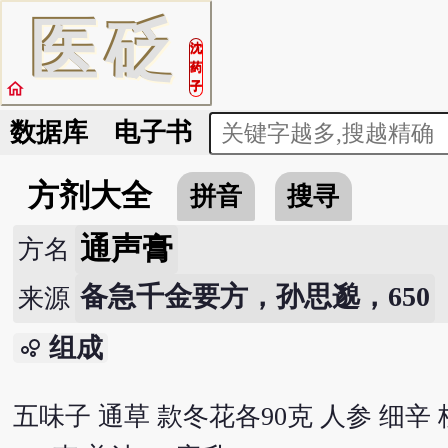
医
砭
沈
药
home
子
数据库
电子书
方剂大全
拼音
搜寻
通声膏
方名
备急千金要方，孙思邈，650
来源
组成
bubble_chart
五味子 通草 款冬花各90克 人参 细辛 桂