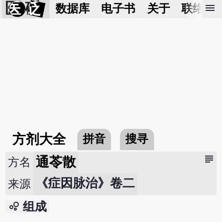
医 砭
menu
数据库
电子书
关于
联络我
方剂大全
拼音
搜寻
subject
通苓散
方名
《症因脉治》卷二
来源
bubble_chart
组成