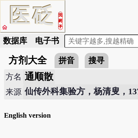
医
砭
沈
药
home
子
数据库
电子书
方剂大全
拼音
搜寻
通顺散
方名
仙传外科集验方，杨清叟，137
来源
English version